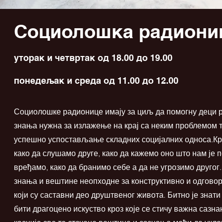
Социолошка радиони
уторак и четвртак од 18.00 до 19.00
понедељак и среда од 11.00 до 12.00
Социолошке радионице имају за циљ да помогну деци р
знања нужна за излажење на крај са неким проблемом т
успешно успостављање складних социјалних односа.Кр
како да слушамо друге, како да кажемо оно што нам је п
вређамо, како да бранимо себе а да не угрозимо друго
знања и вештине неопходне за конструктивно и одгов
који су саставни део друштвеног живота. Битно је знати 
бити драгоцено искуство кроз које се стичу важна сазна