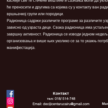
касније све те стечене вештине и сазнања моћи да укл
ће преносити и другима са којима су у контакту ван рад
вршњачкој групи или породици.
Радионица садржи различите програме за различите уз
зависно од узраста деце. Свака радионица има устаљен
завршну активност. Радионица се изводи једном недељн
организовања и више њих уколико се за то укажњ потр
манифестација.
Контакт
тел: 018/ 514-748
Мат
Email:
decijicentarucairu@gmail.com