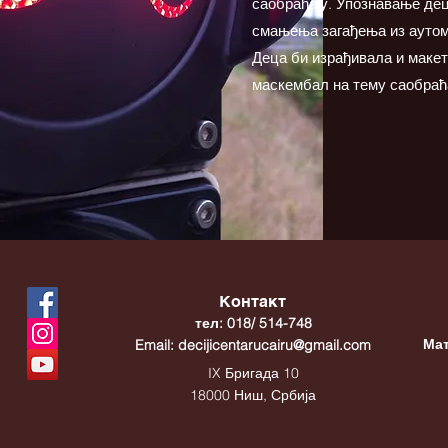
саобраћају. Упознавање дец
смањења загађења из аутом
Деца би израђивала и макет
маскембал на тему саобраћа
Контакт
тел: 018/ 514-748
Мат
Email:
decijicentarucairu@gmail.com
IX Бригада 10
18000 Ниш, Србија