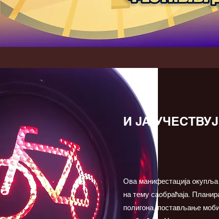
И ЈА УЧЕСТВУ
Ова манифестација окупља 
на тему саобраћаја. Планир
полигона, постављање мобил